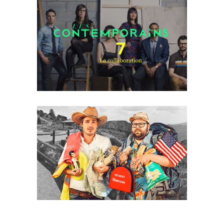
LES
CONTEMPORAINS
Site web
·
Web série
VR EN DÉROUTE
Site web
·
Web série