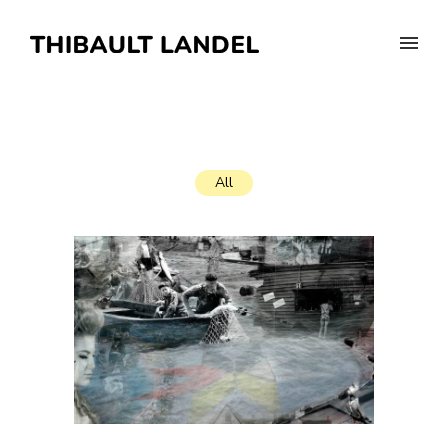
All
TRACADIGASH
Installation
·
Site web
·
Web documentaire
·
Web série