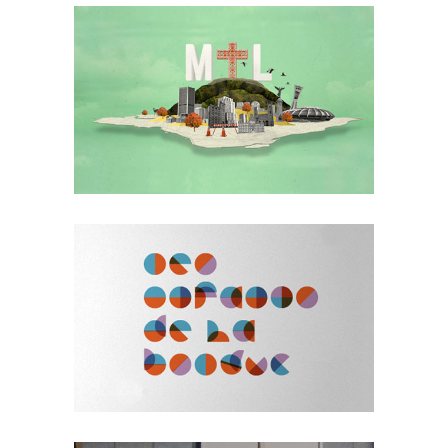
MTL – LA SÉRIE
Application
·
Site web
·
Web série
LES ENFANTS DE LA
BOLDUC
Installation
·
Application
·
Site web
·
Web
documentaire
·
Web série