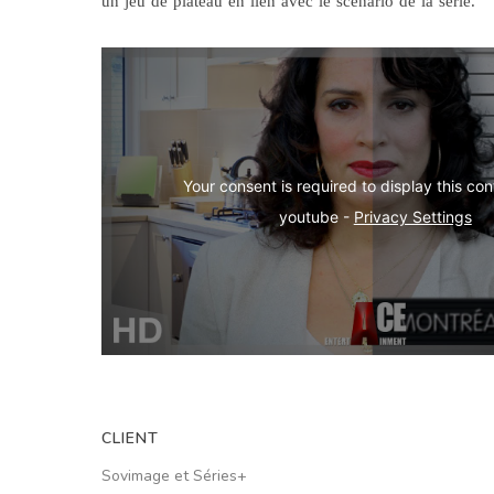
un jeu de plateau en lien avec le scénario de la série.
Your consent is required to display this cont
youtube - 
Privacy Settings
CLIENT
Sovimage et Séries+