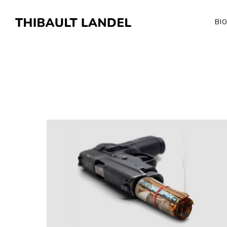
BI
LE PRIX À PAYER
Site web
·
Web documentaire
·
Jeu documentaire