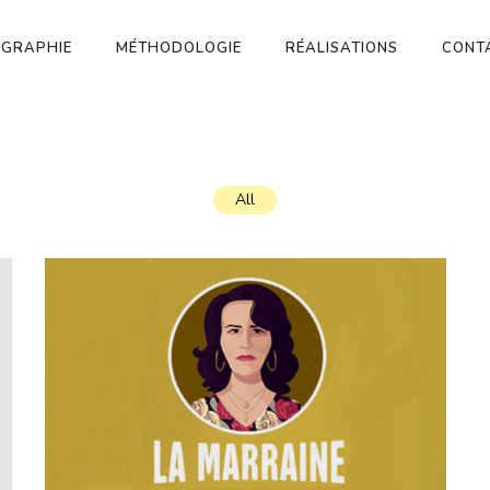
OGRAPHIE
MÉTHODOLOGIE
RÉALISATIONS
CONT
All
LA MARRAINE
Site web
·
Web documentaire
·
Jeu documentaire